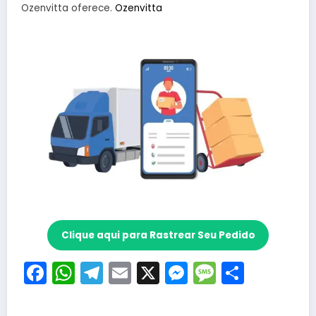
Ozenvitta oferece.
Ozenvitta
Clique aqui para Rastrear Seu Pedido
Facebook
WhatsApp
Telegram
Email
X
Messenger
Message
Share