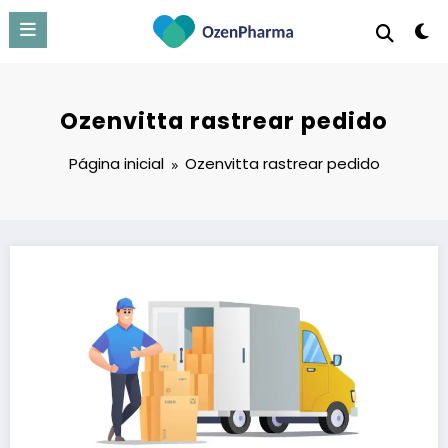
Pular
para
o
conteúdo
Ozenvitta rastrear pedido
Página inicial
Ozenvitta rastrear pedido