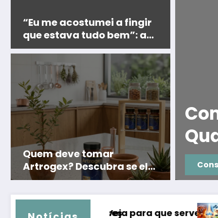
“Eu me acostumei a fingir
que estava tudo bem”: a
história de Aline e a virada
que começou por dentro
nvitta e Mounjax:
or Ozenvitta ou
 Veja
Quem deve tomar
formação
Artrogex? Descubra se ele
é indicado para você
e, benefícios e análise completa
Inflamação nas articulações: causas e
Notícias