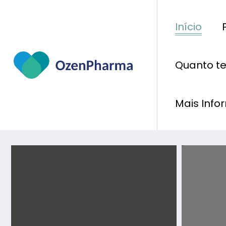
Pular
para
Início
o
conteúdo
Quanto t
Mais Inf