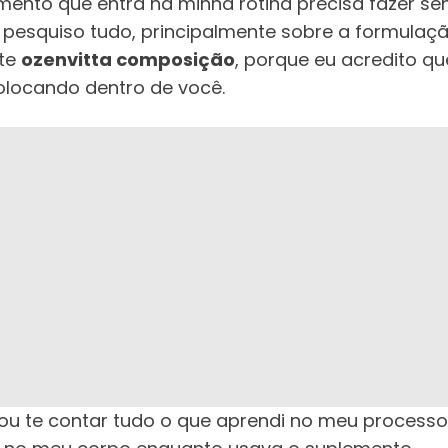
mento que entra na minha rotina precisa fazer sen
 pesquiso tudo, principalmente sobre a formulação
nte
ozenvitta composição
, porque eu acredito q
locando dentro de você.
vou te contar tudo o que aprendi no meu process