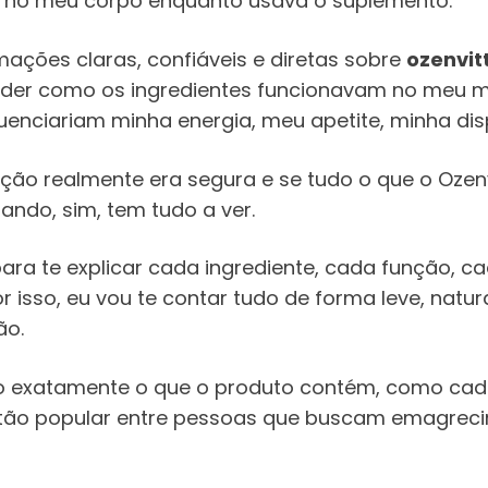
i no meu corpo enquanto usava o suplemento.
ações claras, confiáveis e diretas sobre
ozenvit
tender como os ingredientes funcionavam no meu
enciariam minha energia, meu apetite, minha dis
ição realmente era segura e se tudo o que o Ozen
ando, sim, tem tudo a ver.
ara te explicar cada ingrediente, cada função, ca
or isso, eu vou te contar tudo de forma leve, na
ão.
ndo exatamente o que o produto contém, como ca
 tão popular entre pessoas que buscam emagrecim