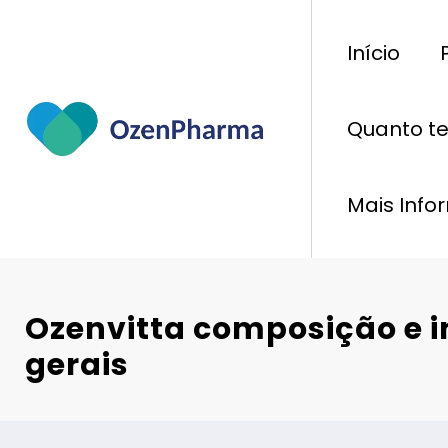
Pular
para
Início
o
conteúdo
Quanto t
Mais Inf
Ozenvitta composição e 
gerais