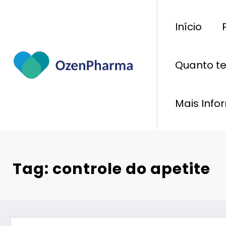
Pular
para
Início
o
conteúdo
Quanto t
Mais Inf
Tag: controle do apetite