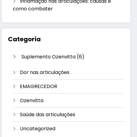
Inflamação nas articulações: causas e
como combater
Categoria
6
Suplemento Ozenvitta
6
produtos
Dor nas articulações
EMAGRECEDOR
Ozenvitta
Saúde das articulações
Uncategorized