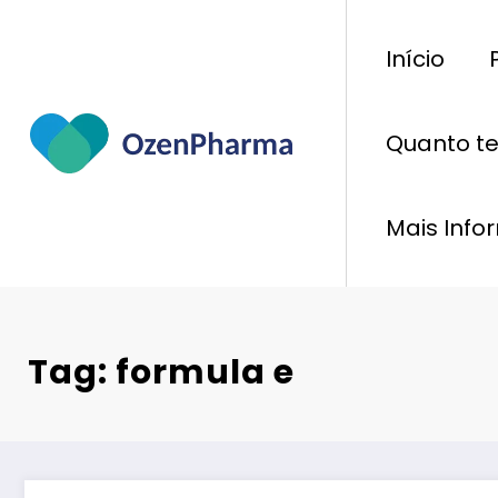
Pular
para
Início
o
conteúdo
Quanto t
Mais Inf
Tag: formula e