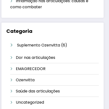
Inflamação nas articulações: causas e
como combater
Categoria
6
Suplemento Ozenvitta
6
produtos
Dor nas articulações
EMAGRECEDOR
Ozenvitta
Saúde das articulações
Uncategorized