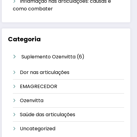
Inflamação nas articulações: causas e
como combater
Categoria
6
Suplemento Ozenvitta
6
produtos
Dor nas articulações
EMAGRECEDOR
Ozenvitta
Saúde das articulações
Uncategorized