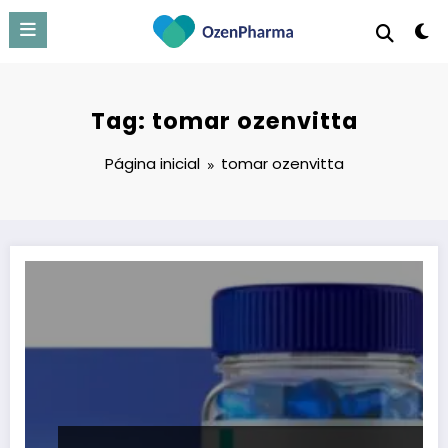
Pular
para
o
conteúdo
Tag: tomar ozenvitta
Página inicial
tomar ozenvitta