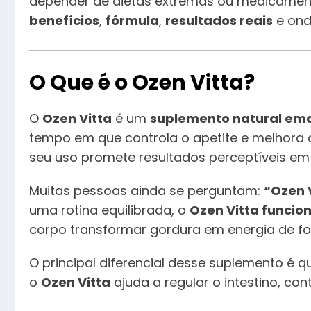
depender de dietas extremas ou medicamento
benefícios
,
fórmula
,
resultados reais
e ond
O Que é o Ozen Vitta?
O
Ozen Vitta
é um
suplemento natural em
tempo em que controla o apetite e melhora 
seu uso promete resultados perceptíveis e
Muitas pessoas ainda se perguntam:
“Ozen 
uma rotina equilibrada, o
Ozen Vitta funcio
corpo transformar gordura em energia de fo
O principal diferencial desse suplemento é q
o
Ozen Vitta
ajuda a regular o intestino, con