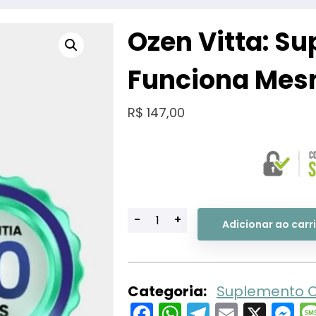
Ozen Vitta: S
Funciona Me
R$
147,00
-
+
Adicionar ao carr
Categoria:
Suplemento O
Facebook
WhatsApp
Telegram
Email
X
M