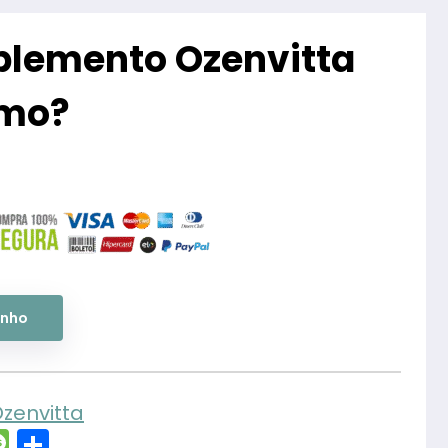
uplemento Ozenvitta
smo?
inho
zenvitta
essenger
Message
Share