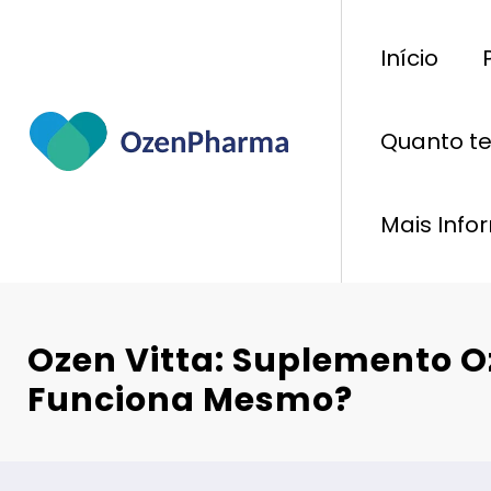
Pular
para
Início
o
conteúdo
Quanto t
Mais Inf
Ozen Vitta: Suplemento O
Funciona Mesmo?