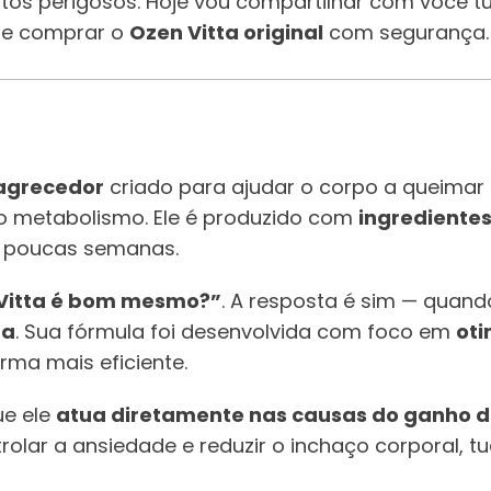
s perigosos. Hoje vou compartilhar com você tu
e comprar o
Ozen Vitta original
com segurança.
agrecedor
criado para ajudar o corpo a queima
o metabolismo. Ele é produzido com
ingredientes
m poucas semanas.
Vitta é bom mesmo?”
. A resposta é sim — quan
na
. Sua fórmula foi desenvolvida com foco em
oti
rma mais eficiente.
ue ele
atua diretamente nas causas do ganho d
trolar a ansiedade e reduzir o inchaço corporal, t