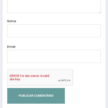
Nome
Email