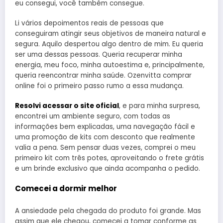
eu consegui, você também consegue.
Li vários depoimentos reais de pessoas que
conseguiram atingir seus objetivos de maneira natural e
segura. Aquilo despertou algo dentro de mim. Eu queria
ser uma dessas pessoas. Queria recuperar minha
energia, meu foco, minha autoestima e, principalmente,
queria reencontrar minha saúde. Ozenvitta comprar
online foi o primeiro passo rumo a essa mudança.
Resolvi acessar o site oficial
, e para minha surpresa,
encontrei um ambiente seguro, com todas as
informações bem explicadas, uma navegação fácil e
uma promoção de kits com desconto que realmente
valia a pena. Sem pensar duas vezes, comprei o meu
primeiro kit com três potes, aproveitando o frete grátis
e um brinde exclusivo que ainda acompanha o pedido.
Comecei a dormir melhor
A ansiedade pela chegada do produto foi grande. Mas
assim que ele chegou, comecei a tomar conforme as