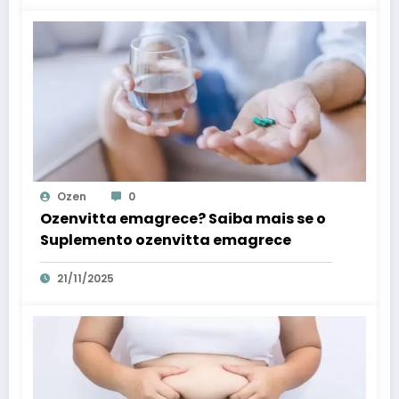
Ozen
0
Ozenvitta emagrece? Saiba mais se o
Suplemento ozenvitta emagrece
21/11/2025