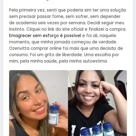
Pela primeira vez, senti que poderia sim ter uma solução
sem precisar passar fome, sem sofrer, sem depender
de academia seis vezes por semana. Decidi seguir meu
instinto. Cliquei no link do site oficial e finalizei a compra.
Emagrecer sem esforço é possível
e foi ali, naquele
momento, que minha jornada começou de verdade.
Ozenvitta comprar online foi mais que uma decisão de
consumo. Foi um grito de liberdade. Uma escolha por
mim, pela minha saúde, pela minha autoestima.