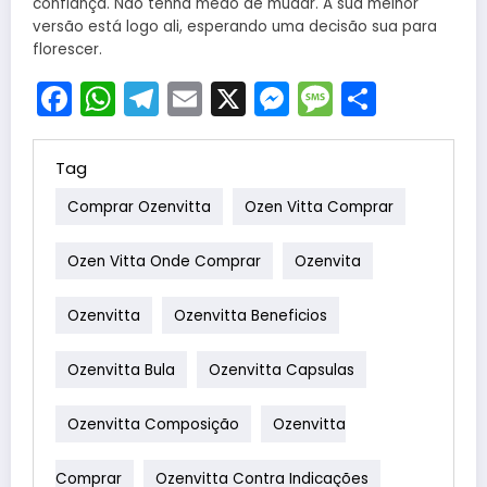
confiança. Não tenha medo de mudar. A sua melhor
versão está logo ali, esperando uma decisão sua para
florescer.
Facebook
WhatsApp
Telegram
Email
X
Messenger
Message
Share
Tag
Comprar Ozenvitta
Ozen Vitta Comprar
Ozen Vitta Onde Comprar
Ozenvita
Ozenvitta
Ozenvitta Beneficios
Ozenvitta Bula
Ozenvitta Capsulas
Ozenvitta Composição
Ozenvitta
Comprar
Ozenvitta Contra Indicações