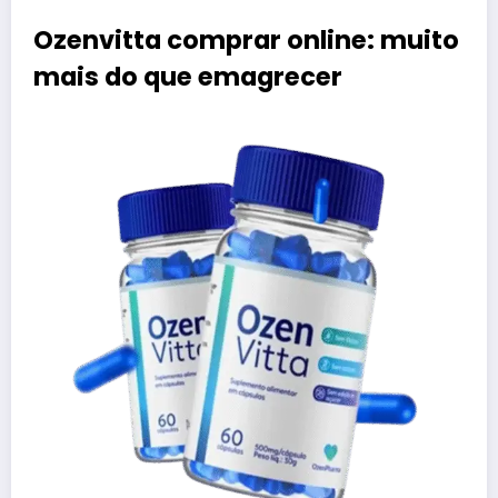
Ozenvitta comprar online: muito
mais do que emagrecer