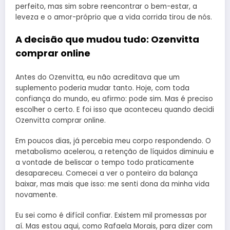
perfeito, mas sim sobre reencontrar o bem-estar, a
leveza e o amor-próprio que a vida corrida tirou de nós.
A decisão que mudou tudo: Ozenvitta
comprar online
Antes do Ozenvitta, eu não acreditava que um
suplemento poderia mudar tanto. Hoje, com toda
confiança do mundo, eu afirmo: pode sim. Mas é preciso
escolher o certo. E foi isso que aconteceu quando decidi
Ozenvitta comprar online.
Em poucos dias, já percebia meu corpo respondendo. O
metabolismo acelerou, a retenção de líquidos diminuiu e
a vontade de beliscar o tempo todo praticamente
desapareceu. Comecei a ver o ponteiro da balança
baixar, mas mais que isso: me senti dona da minha vida
novamente.
Eu sei como é difícil confiar. Existem mil promessas por
aí. Mas estou aqui, como Rafaela Morais, para dizer com