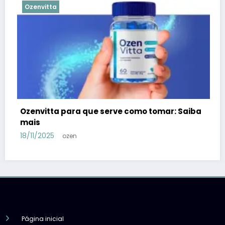
Ozenvitta
rve como tomar: Saiba
Ozenvitta ou Mounjax: Qua
emagrecer? Descubra ago
06/10/2025
ozen
Página inicial