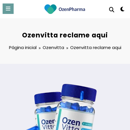
Pular
para
o
conteúdo
Ozenvitta reclame aqui
Página inicial
Ozenvitta
Ozenvitta reclame aqui